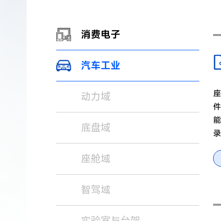
消费电子
汽车工业
座
动力域
件
能
底盘域
录
座舱域
智驾域