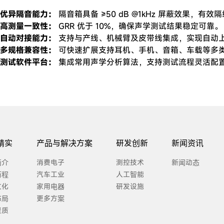
优异隔音能力：
隔音箱具备 ≥50 dB @1kHz 屏蔽效果，有
高测量一致性：
GRR 优于 10%，确保声学测试结果稳定可靠。
自动对接能力：
支持与产线、机械臂及皮带线集成，实现自动
多规格兼容性：
可快速扩展支持耳机、手机、音箱、车载等多
测试软件平台：
集成常用声学分析算法，支持测试流程灵活配
精实
产品与解决方案
研发创新
新闻资讯
简介
消费电子
测控技术
新闻动态
历程
汽车工业
人工智能
文化
家用电器
研发设施
布局
更多方案
资质