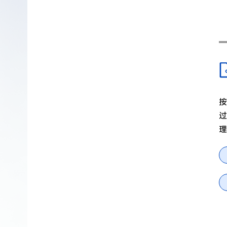
按
过
理